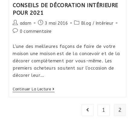
CONSEILS DE DÉCORATION INTÉRIEURE
POUR 2021
Post
Post
Post
adam
3 mai 2016
Blog / Intérieur
author:
published:
category:
Post
0 commentaire
comments:
L'une des meilleures façons de faire de votre
maison une maison est de la concevoir et de la
décorer complètement par vous-même. Les
premiers acheteurs sautent sur l'occasion de
décorer leur…
CONSEILS
Continuer La Lecture
DE
DÉCORATION
1
2
Go to the previous pa
INTÉRIEURE
POUR
2021