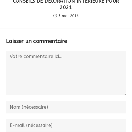
CONSEILS DE DÉCORATION INTÉRIEURE POUR
2021
3 mai 2016
Laisser un commentaire
Comment
Enter
your
name
Enter
or
your