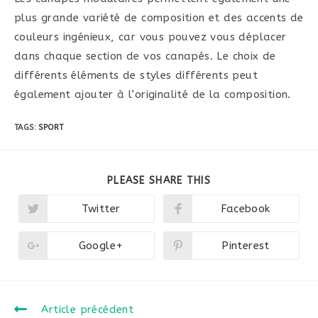
plus grande variété de composition et des accents de
couleurs ingénieux, car vous pouvez vous déplacer
dans chaque section de vos canapés. Le choix de
différents éléments de styles différents peut
également ajouter à l’originalité de la composition.
TAGS:
SPORT
SHARE
PLEASE SHARE THIS
THIS
CONTENT
Twitter
Facebook
Opens
Opens
in
in
a
a
new
new
Google+
Pinterest
Opens
Opens
window
window
in
in
a
a
new
new
window
window
Read
Article précédent