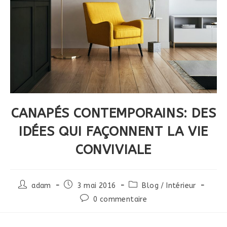
CANAPÉS CONTEMPORAINS: DES
IDÉES QUI FAÇONNENT LA VIE
CONVIVIALE
Post
Post
Post
adam
3 mai 2016
Blog / Intérieur
author:
published:
category:
Post
0 commentaire
comments: